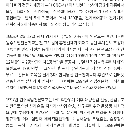
이에 따라 정밀기계공과 분야 CNC선반·머시닝센터·생산가공 3개 직종에서
모두 180명의 신입생을, 산업설비공과 특수용접·전기용접·건축배관·
공업배관·보일러 5개 직종에서 역시 180명을, 전기제어공과 전기기기·
전력전자 2개 직종에서 90명의 신입생을 각각 모집했다.
1995년 3월 13일 당시 영서지방 유일의 기능인력 양성교육 훈련기관인
원주직업전문학교는 전 교직원이 혼연일체가 되어 기능인 우대풍토 조성과
교육훈련 환경 개선을 통해 대내외 이미지를 제고하고자 본교 표상 조형인
‘기능인의 요람’ 탑 제막식을 열었다. 이어 1996년 10월 12일과 1997년
12월 8일 제2공학관과 제1공학관을 준공하고, ‘열린 직업교육 훈련체제’의
일환으로 1997년부터 교직원 및 관내 유관기관과 기업체 직원 등에게
무료로 컴퓨터 교육을 실시했다. 한국통신 원주전화국의 후원으로 인터넷
전용회선을 설치하여 실시한 이 교육에는 1994년 직업전문학교 최초로
설치한 LAN망을 이용하여 참석자들로부터 높은 관심과 호응을 얻었다.
1997년 원주직업전문학교는 IMF 외환위기 이후 대량실업 발생, 산업구조
재편으로 인한 신기술 및 지식기반산업 확충, 신규 훈련수요 발생 등 사회적
요구에 부응하여 훈련과정 개설 및 운영에 획기적인 변화를 단행했다.
정규과정 외에 실업자 재취직훈련과정, 기능사양성 특별훈련, 출장강의
등을 통해 지역과 지역주민의 희망을 되살렸다. 1998년에는