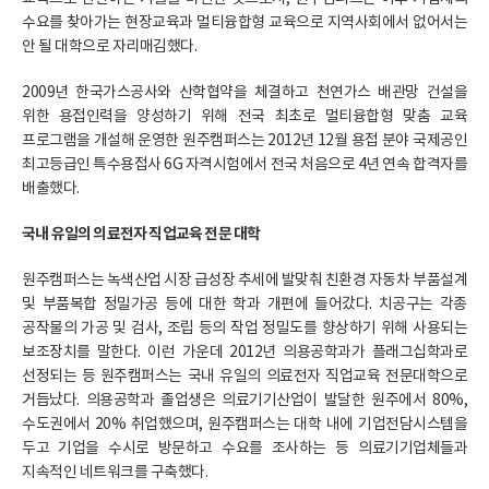
수요를 찾아가는 현장교육과 멀티융합형 교육으로 지역사회에서 없어서는
안 될 대학으로 자리매김했다.
2009년 한국가스공사와 산학협약을 체결하고 천연가스 배관망 건설을
위한 용접인력을 양성하기 위해 전국 최초로 멀티융합형 맞춤 교육
프로그램을 개설해 운영한 원주캠퍼스는 2012년 12월 용접 분야 국제공인
최고등급인 특수용접사 6G 자격시험에서 전국 처음으로 4년 연속 합격자를
배출했다.
국내 유일의 의료전자 직업교육 전문 대학
원주캠퍼스는 녹색산업 시장 급성장 추세에 발맞춰 친환경 자동차 부품설계
및 부품복합 정밀가공 등에 대한 학과 개편에 들어갔다. 치공구는 각종
공작물의 가공 및 검사, 조립 등의 작업 정밀도를 향상하기 위해 사용되는
보조장치를 말한다. 이런 가운데 2012년 의용공학과가 플래그십학과로
선정되는 등 원주캠퍼스는 국내 유일의 의료전자 직업교육 전문대학으로
거듭났다. 의용공학과 졸업생은 의료기기산업이 발달한 원주에서 80%,
수도권에서 20% 취업했으며, 원주캠퍼스는 대학 내에 기업전담시스템을
두고 기업을 수시로 방문하고 수요를 조사하는 등 의료기기업체들과
지속적인 네트워크를 구축했다.