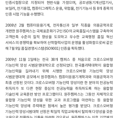
인증시험장으로 지정되어 현판식을 가졌으며, 공조냉동기계산업기사,
보일러, 전기용접, 컴퓨터그래픽스 운용, 위험물, 전기기능사 등 8개 종목의
인증 시험 기능을 수행했다.
2008년 2월 컴퓨터응용기계, 전자통신과 일부 직종을 의용공학과로
개편한 원주캠퍼스는 국제표준화기구인 ISO의 교육품질시스템을 구축하여
고객만족 수준의 질적 향상을 도모하고 우수한 교육행정 품질 혁신
서비스의 경쟁력을 확보하여 산학협력사업의 운영을 활성화함으로써 같은
해 7월 9일 품질경영시스템(ISO9001) 인증을 획득했다.
2009년 11월 1일에는 전국 38개 캠퍼스 중 처음으로 크로스오버형
기능인력 양성 시범운영대학으로 선정되었다. 한국폴리텍대학이 융합형
기능인력을 길러내기 위해 시행한 크로스오버형 기능인력 양성
시범운영대학 공모에서 원주캠퍼스 컴퓨터응용기계학과와 의용공학과가
최종 선정된 것이다. 크로스오버형 기능인력 양성이란 한 분야의 전공능력
취득자가 또 다른 현장 중심의 전공능력을 취득하도록 하는 융합형
기술인재 교육훈련 방안 프로그램이다. 원주캠퍼스는 그동안 자체적으로
융합형 기능인력 양성을 위한 교과 프로그램을 마련하는 등 융합형
기능인력 양성에 주력해온 점에서 높은 평가를 받았다. 크로스오버형
기능인력 양성시범대학 선정은 획일적 직업교육에서 탈피해 다양성을 갖춘
교육으로 전환하는 기틀을 마련한 것으로서, 원주캠퍼스는 이후 기업체의