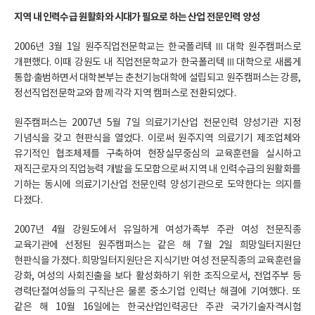
지역 내 인력수급 원활화와 시대가 필요로 하는 산업 전문인력 양성
2006년 3월 1일 원주직업전문학교는 한국폴리텍Ⅲ대학 원주캠퍼스로
개편했다. 이때 강원도 내 직업전문학교가 한국폴리텍Ⅲ대학으로 새롭게
통합·출범하면서 대학본부는 춘천기능대학에 설립되고 원주캠퍼스는 강릉,
정선직업전문학교와 함께 각각 지역 캠퍼스로 전환되었다.
원주캠퍼스는 2007년 5월 7일 의료기기산업 전문인력 양성기관 지정
기념식을 갖고 현판식을 열었다. 이로써 원주지역 의료기기 제조업체와
유기적인 협조체제를 구축하여 현장실무중심의 교육훈련을 실시하고
재직근로자의 직업능력 개발을 도모함으로써 지역 내 인력수급의 원활화를
기하는 동시에 의료기기산업 전문인력 양성기관으로 도약한다는 의지를
다졌다.
2007년 4월 강원도에서 유일하게 여성가족부 주관 여성 전문직종
교육기관에 선정된 원주캠퍼스는 같은 해 7월 2일 희망일터지원단
현판식을 가졌다. 희망일터지원단은 지식기반 여성 전문직종의 교육훈련을
강화, 여성의 사회진출을 보다 활성화하기 위한 조직으로서, 전업주부 등
경력단절여성들의 구직난은 물론 중소기업 인력난 해결에 기여했다. 또
같은 해 10월 16일에는 한국산업인력공단 주관 국가기술자격시험