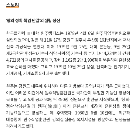
스토리
‘창의·정확·책임·단결’의 설립 정신
한국폴리텍Ⅲ대학 원주캠퍼스는 1978년 4월 6일 원주직업훈련원으로
설립되었으며, 같은 해 11월 17일 강원도 원주시 우산동 161번지에서 교사
신축 기공식을 열었다. 이어 1979년 9월 25일 대학 본관동, 9월 25일
제3공학관·후생관(기숙사·식당·샤워장)·기숙사 등 부지 1만 4,234평에 건평
4,721평의 교사를 준공하고, 장비 1,162종 2만 1,906점을 보유하여 훈련생
교육 준비를 마쳤다. 그리고 1979년 10월 29일 용접, 건축배관, 전기기기,
기계공작, 기계조립 5개 과로 출범했다.
원주는 강원도 내륙에 위치하며 다른 지방보다 공업단지가 적은 곳이었다.
이런 어려운 여건에서 원주직업훈련원은 국가관이 투철한 기능인 양성에
목표를 두고 5개 공과 90명씩 450명 정원으로 훈련을 시작했으며, ‘창의·
정확·책임·단결’의 원훈(院訓) 아래 훈련교사 46명이 훈련생을 정예
기능요원으로 양성하는 데 주력했다. 1980년 6월 10일에는 최규하
대통령이 원주직업훈련원 강의실·실습장·복지시설을 방문하고 원생들을
격려하기도 했다.