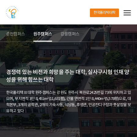
한국폴리텍대학
메
뉴
춘천캠퍼스
원주캠퍼스
강릉캠퍼스
열
기
경쟁력 있는 비전과 희망을 주는 대학,
실사구시형 인재 양
성을 위해 힘쓰는 대학
한국폴리텍Ⅲ대학 원주캠퍼스는 강원도 원주시 북원로2425번길 73에 위치하고 있
으며,
부지면적 3만 8,451m²(11,631평), 건물 연면적 1만 8,440m²(5,578평)으로,
대
학본부, 3개의 공학관, 2개의 기숙사동, 식당동, 후생관, 인공잔디구장과 풋살장을 보
유하고 있다