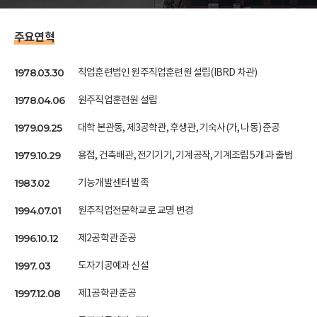
주요연혁
1978.03.30
직업훈련법인 원주직업훈련원 설립(IBRD 차관)
1978.04.06
원주직업훈련원 설립
1979.09.25
대학 본관동, 제3공학관, 후생관, 기숙사(가, 나동) 준공
1979.10.29
용접, 건축배관, 전기기기, 기계공작, 기계조립 5개 과 출범
1983.02
기능개발센터 발족
1994.07.01
원주직업전문학교로 교명 변경
1996.10.12
제2공학관 준공
1997. 03
도자기공예과 신설
1997.12.08
제1공학관 준공