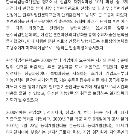
한국직업능력개발원 평가에서 실업자 재취직과정 10개 과정 중 7개
과정에서 만점을 받아 최우수훈련기관으로 선정되었다. 최우수훈련기관
선정에는 원주직업전문학교만의 단위훈련제도 방식도 큰 도움이 되었다.
훈련과정을 단위로 구분하여 각 훈련생의 능력에 따라 각 단위별 훈련 이수
후 다음 과정으로 진행하는 방법이었다. 21세기를 앞두고
원주직업전문학교는 이 같은 훈련과정의 다양화를 통해 수요자 중심 원칙을
중시했으며, 이때 시행한 훈련 수료생 인증서 발행제도는 수료생의 능력을
고용주에게 학교의 이름으로 보증하는 일종의 명예증서였다.
원주직업전문학교는 2000년부터 기업체가 요구하는 시기와 능력 수준에
맞춰 인력을 배출하는 주문 양성제를 도내 처음으로 도입했다. 주문
양성제는 정규과정이나 특별과정을 시작하는 초기에 기업으로부터
기능인력이 필요한 시기와 직종, 기술 수준을 접수해 이를 제때 공급해 주는
제도다. 이를 통해 기업이 필요한 기술인력을 적기에 채용함으로써 시간과
비용을 줄일 수 있었고, 우수한 기능인력의 취업을 보장하는 일거양득의
기회가 될 수 있었다.
2000년에는 산업설비, 전기제어, 정밀기계, 컴퓨터응용 4개 과 11개
직종으로 학과를 개편하고, 2000년 7월 착공 이후 6개월여의 공사 끝에
2001년 2월 23일 능력개발센터를 준공했다. 능력개발센터는 21세기
디지털시대에 부응하는 신지식근로자 육성, 기업 임직원과 지역주민의