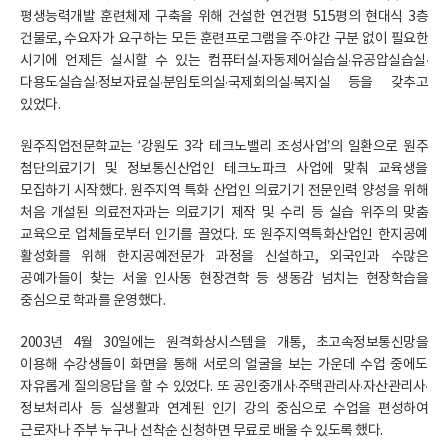
평생능력개발 훈련체제 구축을 위해 건설한 연건평 515평의 현대식 3층
건물로, 수요자가 요구하는 모든 훈련프로그램을 주·야간 구분 없이 필요한
시기에 언제든 실시할 수 있는 컴퓨터실·자동제어실습실·유공압실습실·
다용도실습실·정보자료실·분임토의실·국제회의실·복지실 등을 갖추고
있었다.
원주직업전문학교는 ‘강원도 3각 테크노밸리 조성사업’의 일환으로 원주
첨단의료기기 및 정보통신산업인 테크노파크 사업에 맞춰 교육생을
모집하기 시작했다. 원주지역 특화 산업인 의료기기 전문인력 양성을 위해
처음 개설된 의료전자과는 의료기기 제작 및 수리 등 실습 위주의 맞춤
교육으로 업체들로부터 인기를 끌었다. 또 원주지역특화산업인 한지공예
활성화를 위해 한지공예전문가 과정을 신설하고, 외국인과 수많은
공예가들이 찾는 서울 인사동 현장견학 등 생동감 넘치는 현장학습을
중심으로 학과를 운영했다.
2003년 4월 30일에는 원격화상시스템을 개통, 초고속정보통신망을
이용해 수강생들이 화면을 통해 서로의 얼굴을 보는 가운데 수업 중에도
자유롭게 질의응답을 할 수 있었다. 또 공인중개사·주택관리사·자산관리사·
정보처리사 등 실생활과 연계된 인기 강의 중심으로 수업을 편성하여
근로자나 주부 누구나 선착순 신청하면 무료로 배울 수 있도록 했다.