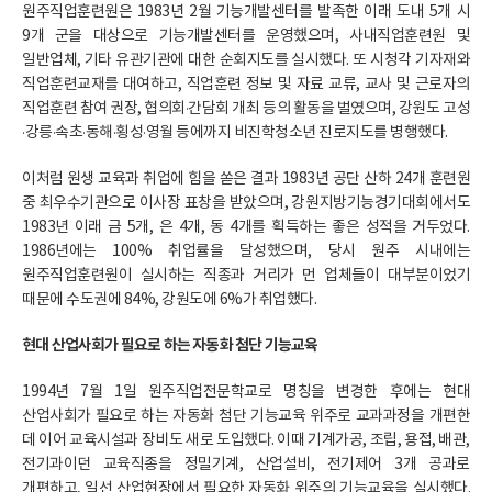
원주직업훈련원은 1983년 2월 기능개발센터를 발족한 이래 도내 5개 시
9개 군을 대상으로 기능개발센터를 운영했으며, 사내직업훈련원 및
일반업체, 기타 유관기관에 대한 순회지도를 실시했다. 또 시청각 기자재와
직업훈련교재를 대여하고, 직업훈련 정보 및 자료 교류, 교사 및 근로자의
직업훈련 참여 권장, 협의회·간담회 개최 등의 활동을 벌였으며, 강원도 고성
·강릉·속초·동해·횡성·영월 등에까지 비진학청소년 진로지도를 병행했다.
이처럼 원생 교육과 취업에 힘을 쏟은 결과 1983년 공단 산하 24개 훈련원
중 최우수기관으로 이사장 표창을 받았으며, 강원지방기능경기대회에서도
1983년 이래 금 5개, 은 4개, 동 4개를 획득하는 좋은 성적을 거두었다.
1986년에는 100% 취업률을 달성했으며, 당시 원주 시내에는
원주직업훈련원이 실시하는 직종과 거리가 먼 업체들이 대부분이었기
때문에 수도권에 84%, 강원도에 6%가 취업했다.
현대 산업사회가 필요로 하는 자동화 첨단 기능교육
1994년 7월 1일 원주직업전문학교로 명칭을 변경한 후에는 현대
산업사회가 필요로 하는 자동화 첨단 기능교육 위주로 교과과정을 개편한
데 이어 교육시설과 장비도 새로 도입했다. 이때 기계가공, 조립, 용접, 배관,
전기과이던 교육직종을 정밀기계, 산업설비, 전기제어 3개 공과로
개편하고, 일선 산업현장에서 필요한 자동화 위주의 기능교육을 실시했다.