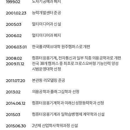
1999.02
도자기공예과 폐지
2001.02.23
능력개발센터 준공
2005.03
멀티미디어과 신설
2006.02
멀티미디어과 폐지
2006.03.01
한국폴리텍Ⅲ대학 원주캠퍼스로 개편
2008.02
컴퓨터응용기계, 전자통신과 일부 직종 의용공학과로 개편
2009.11.12
전국 38개 캠퍼스 중 최초로 크로스오버형 기능인력 양성
시범운영대학 선정
2011.07.20
본관동 리모델링 준공
2013.02
의용공학과 플래그십학과 선정
2014.06.12
컴퓨터응용기계학과 미래신성장동력학과 선정
2015.03
컴퓨터응용기계과 일학습병행제 계약학과 신설
2015.06.30
2년제 산업학사학위과정 신설