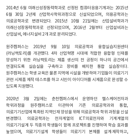
2014년 6월 미래신성장동력학과로 선정된 컴퓨터응용기계과는 2015년
6월 30일 2년제 산업학사학위과정으로 신설되었으며, 의용공학과는
의료공학과로 변경되었다. 2015년 10월 21일에는 산업설비학과가
미래신성장동력학과로 선정되었으며, 2016년 2월부터 산업설비과는
산업설비, 에너지설비 2개 과로 분리되었다.
원주캠퍼스는 2019년 9월 10일 의료공학과 융합실습지원센터
(러닝팩토리)를 개관했다. 4차 산업혁명 시대에 적합한 융합형 인재를
양성하기 위한 러닝팩토리는 제품 생산의 전 공정이 하나의 공간에서
연결되도록 실습실을 구축하고 장비를 배치한 통합 실습장이다.
원주캠퍼스는 학생 교육은 물론 지역에 시설을 개방하여 기업들이 의료기기
관련 시제품 제작 테스트를 하고 시민이 아이디어를 시제품으로 완성할 수
있도록 지원했다.
2020년 3월 2일에는 춘천캠퍼스에서 운영하던 헬스케어전자과
학위과정을 원주캠퍼스로 이관하여 기존 의료공학과와 통합,
의료기기산업에 특화된 지역인재 양성을 위해 의료공학과 학위 과정을 신설
변경했다. 의료공학과는 전자계열의 ICT의료전자와 기계계열의
의료기기설계 두 직종의 학생들이 함께 프로젝트를 진행하며 학습 효과를
높였으며, 의료기기설계 학생들이 의료기기 본체를 설계·제작하고,